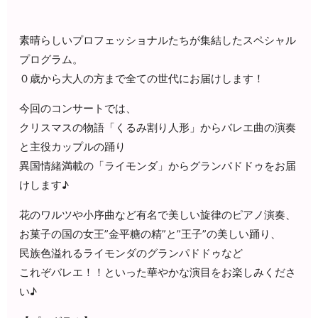
素晴らしいプロフェッショナルたちが集結したスペシャル
プログラム。
０歳から大人の方まで全ての世代にお届けします！
今回のコンサートでは、
クリスマスの物語「くるみ割り人形」からバレエ曲の演奏
と主役カップルの踊り
異国情緒満載の「ライモンダ」からグランパドドゥをお届
けします♪
花のワルツや小序曲など有名で美しい旋律のピアノ演奏、
お菓子の国の女王”金平糖の精”と”王子”の美しい踊り、
民族色溢れるライモンダのグランパドドゥなど
これぞバレエ！！といった華やかな演目をお楽しみくださ
い♪