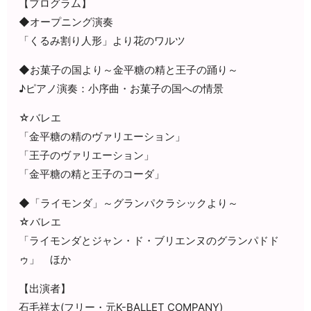
【プログラム】
◆オープニング演奏
「くるみ割り人形」より花のワルツ
◆お菓子の国より～金平糖の精と王子の踊り～
♪ピアノ演奏：小序曲・お菓子の国への情景
☆バレエ
「金平糖の精のヴァリエーション」
「王子のヴァリエーション」
「金平糖の精と王子のコーダ」
◆「ライモンダ」～グランパクラシックより～
☆バレエ
「ライモンダとジャン・ド・ブリエンヌのグランパドド
ゥ」 ほか
【出演者】
石毛祥太(フリー・元K-BALLET COMPANY)