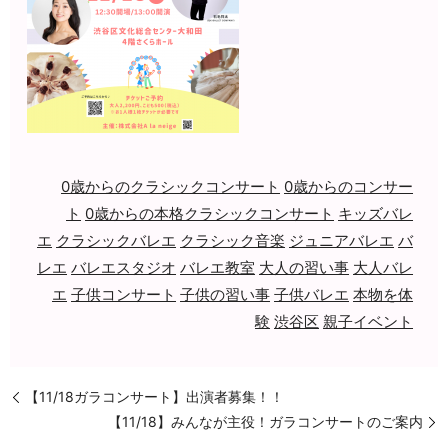
0歳からのクラシックコンサート
0歳からのコンサー
ト
0歳からの本格クラシックコンサート
キッズバレ
エ
クラシックバレエ
クラシック音楽
ジュニアバレエ
バ
レエ
バレエスタジオ
バレエ教室
大人の習い事
大人バレ
エ
子供コンサート
子供の習い事
子供バレエ
本物を体
験
渋谷区
親子イベント
【11/18ガラコンサート】出演者募集！！
【11/18】みんなが主役！ガラコンサートのご案内