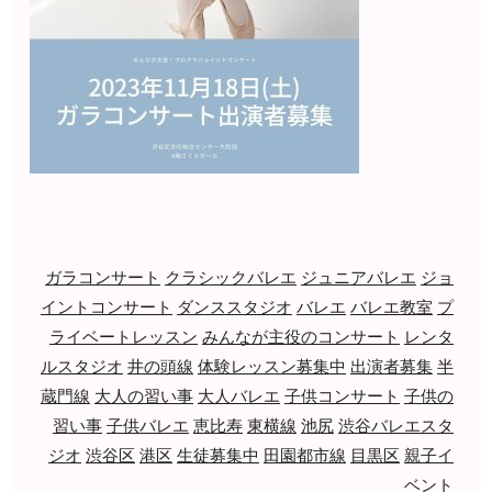
ガラコンサート
クラシックバレエ
ジュニアバレエ
ジョ
イントコンサート
ダンススタジオ
バレエ
バレエ教室
プ
ライベートレッスン
みんなが主役のコンサート
レンタ
ルスタジオ
井の頭線
体験レッスン募集中
出演者募集
半
蔵門線
大人の習い事
大人バレエ
子供コンサート
子供の
習い事
子供バレエ
恵比寿
東横線
池尻
渋谷バレエスタ
ジオ
渋谷区
港区
生徒募集中
田園都市線
目黒区
親子イ
ベント