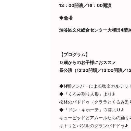
13：00開演／16：00開演
◆会場
渋谷区文化総合センター大和田4階
【プログラム】
０歳からのお子様におススメ
昼公演（12:30開場／13:00開演／1
◆N響メンバーによる弦楽カルテッ
◆「くるみ割り人形」より♪
松林のパドドゥ（クララとくるみ割
◆「ドン・キホーテ」３幕より♪
キューピッドとアムールたちの踊り
キトリとバジルのグランパドドゥ♪