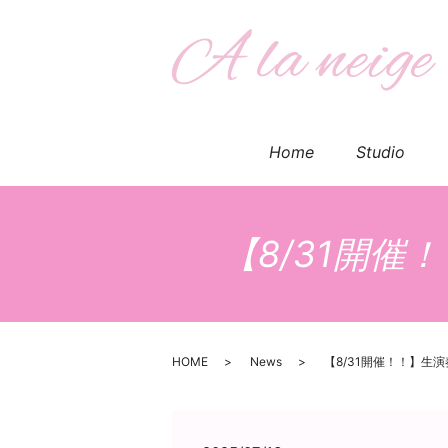
Home
Studio
【8/31開
HOME
News
【8/31開催！！】生