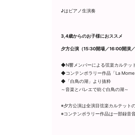
♪はピアノ生演奏
3,4歳からのお子様におススメ
夕方公演（15:30開場／16:00開演／
◆N響メンバーによる弦楽カルテッ
◆コンテンポラリー作品「La Mome P
◆「白鳥の湖」より抜粋
～音楽とバレエで紡ぐ白鳥の湖～
※夕方公演は全演目弦楽カルテット
※コンテンポラリー作品は一部録音