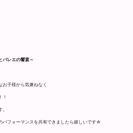
】
とバレエの饗宴～
なお子様から気兼ねなく
！！
す。
のパフォーマンスを共有できましたら嬉しいです☆