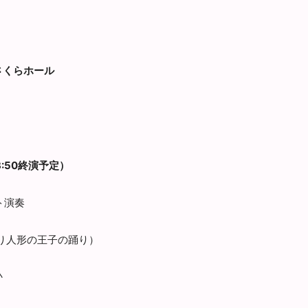
さくらホール
3:50終演予定）
ト演奏
り人形の王子の踊り）
♪