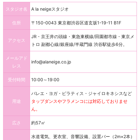
スタジオ名
A la neigeスタジオ
住所
〒150-0043 東京都渋谷区道玄坂1-19-11 B1F
JR・京王井の頭線・東急東横線/田園都市線・東京メ
アクセス
トロ 副都心線/銀座線/半蔵門線 渋谷駅徒歩6分。
メールアド
info@alaneige.co.jp
レス
受付時間
10:00～19:00
バレエ・ヨガ・ピラティス・ジャイロキネシスなど
用途
タップダンスやフラメンコには対応しておりませ
ん。
広さ
約57㎡
水道電気、更衣室、音響設備、設置バー（2m×2本）