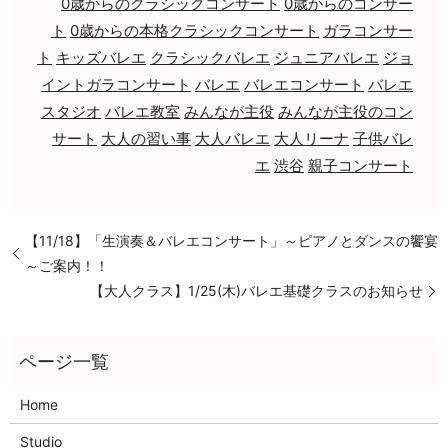
0歳からのクラシックコンサート
0歳からのコンサー
ト
0歳からの本格クラシックコンサート
ガラコンサー
ト
キッズバレエ
クラシックバレエ
ジュニアバレエ
ジョ
イントガラコンサート
バレエ
バレエコンサート
バレエ
スタジオ
バレエ教室
みんなが主役
みんなが主役のコン
サート
大人の習い事
大人バレエ
大人リーナ
子供バレ
エ
渋谷
親子コンサート
【11/18】「生演奏＆バレエコンサート」～ピアノとダンスの饗宴
～ご案内！！
【大人クラス】1/25(木)バレエ基礎クラスのお知らせ
Home
Studio