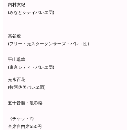
内村友紀
(みなとシティバレエ団)
高谷遼
(フリー・元スターダンサーズ・バレエ団)
平山瑶華
(東京シティ・バレエ団)
光永百花
(牧阿佐美バレヱ団)
五十音順・敬称略
《チケット?️》
全席自由席550円