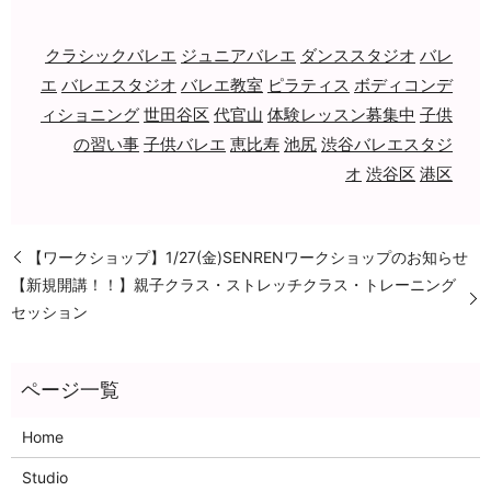
クラシックバレエ
ジュニアバレエ
ダンススタジオ
バレ
エ
バレエスタジオ
バレエ教室
ピラティス
ボディコンデ
ィショニング
世田谷区
代官山
体験レッスン募集中
子供
の習い事
子供バレエ
恵比寿
池尻
渋谷バレエスタジ
オ
渋谷区
港区
【ワークショップ】1/27(金)SENRENワークショップのお知らせ
【新規開講！！】親子クラス・ストレッチクラス・トレーニング
セッション
Home
Studio