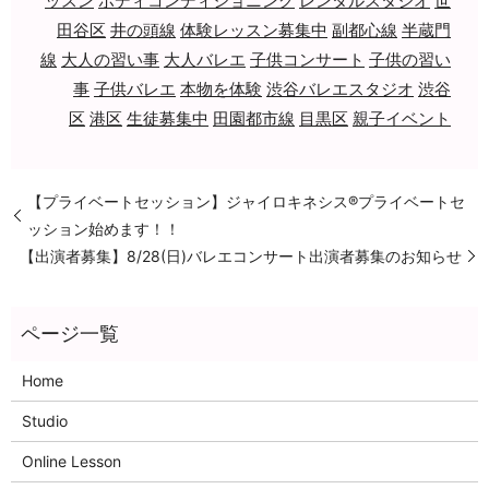
ッスン
ボディコンディショニング
レンタルスタジオ
世
田谷区
井の頭線
体験レッスン募集中
副都心線
半蔵門
線
大人の習い事
大人バレエ
子供コンサート
子供の習い
事
子供バレエ
本物を体験
渋谷バレエスタジオ
渋谷
区
港区
生徒募集中
田園都市線
目黒区
親子イベント
【プライベートセッション】ジャイロキネシス®プライベートセ
ッション始めます！！
【出演者募集】8/28(日)バレエコンサート出演者募集のお知らせ
Home
Studio
Online Lesson