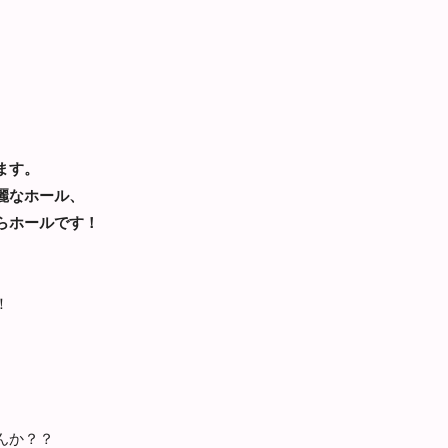
ます。
麗なホール、
らホールです！
！
んか？？