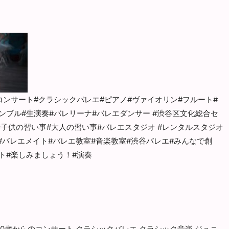
コンサート#
クラシックバレエ#ピアノ#ヴァイオリン#フルート#
ンブル#生演奏#
バレリーナ#バレエダンサー #渋谷区文化総合セ
#子供の習い事#大人の習い事#バレエスタジオ #レンタルスタジオ
#バレエメイト#バレエ教室#音楽教室#渋谷バレエ#
みんなで創
ト#
楽しみましょう！#演奏
0歳からのコンサート
クラシックバレエ
クラシック音楽
ジュニ