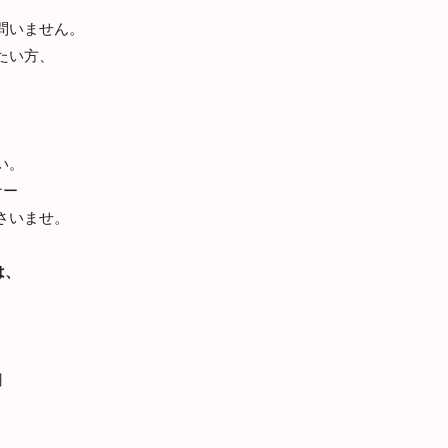
問いません。
たい方、
い。
ナー
さいませ。
は、
円